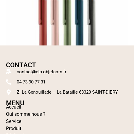
CONTACT
contact@clp-objetcom.fr
04 73 90 77 31
ZI La Genouillade – La Bataille 63320 SAINT-DIERY
MENU
Accueil
Stylo à bille en alu recyclé
Qui somme nous ?
Lire la suite
Service
Produit