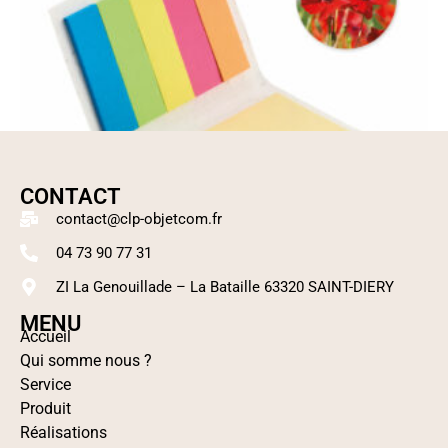
CONTACT
contact@clp-objetcom.fr
04 73 90 77 31
ZI La Genouillade – La Bataille 63320 SAINT-DIERY
MENU
Accueil
Set de mémo
Qui somme nous ?
Lire la suite
Service
Produit
Réalisations