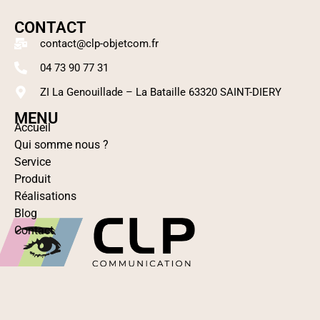
CONTACT
contact@clp-objetcom.fr
04 73 90 77 31
ZI La Genouillade – La Bataille 63320 SAINT-DIERY
MENU
Accueil
Stylo à bille EVOXX Recyclé
Qui somme nous ?
Lire la suite
Service
Produit
Réalisations
Blog
Contact