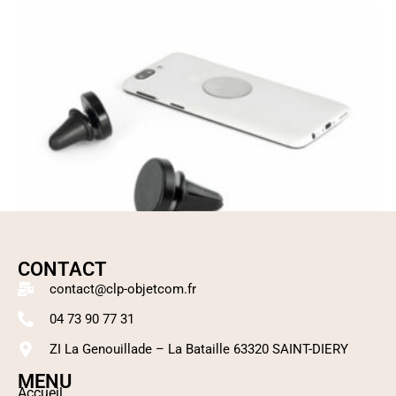
CONTACT
contact@clp-objetcom.fr
04 73 90 77 31
ZI La Genouillade – La Bataille 63320 SAINT-DIERY
MENU
Accueil
Support de téléphone pour voiture