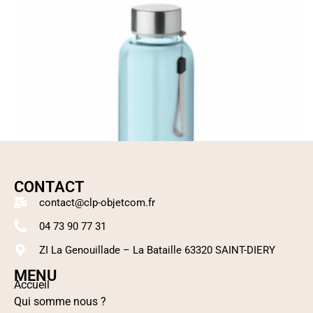
CONTACT
contact@clp-objetcom.fr
04 73 90 77 31
ZI La Genouillade – La Bataille 63320 SAINT-DIERY
MENU
Accueil
Gourde en Tritan
Qui somme nous ?