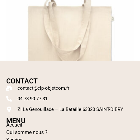
CONTACT
contact@clp-objetcom.fr
04 73 90 77 31
ZI La Genouillade – La Bataille 63320 SAINT-DIERY
MENU
Accueil
Tote bag en coton recyclé
Qui somme nous ?
Lire la suite
Service