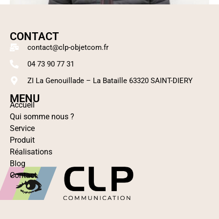
CONTACT
contact@clp-objetcom.fr
04 73 90 77 31
ZI La Genouillade – La Bataille 63320 SAINT-DIERY
MENU
Accueil
Doudoune Homme
Qui somme nous ?
Lire la suite
Service
Produit
Réalisations
Blog
Contact