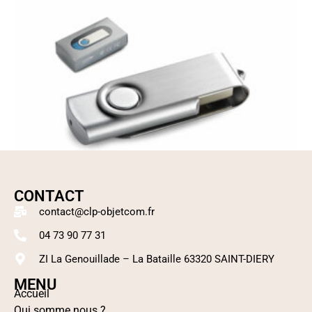
CONTACT
contact@clp-objetcom.fr
04 73 90 77 31
ZI La Genouillade – La Bataille 63320 SAINT-DIERY
MENU
Accueil
Clé USB
Qui somme nous ?